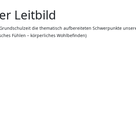
er Leitbild
Grundschulzeit die thematisch aufbereiteten Schwerpunkte unseres 
sches Fühlen – körperliches Wohlbefinden)
KONTAKT
Schulhaus Aufhausen
Schulstraße 7
93089 Aufhausen
09454 / 94 113