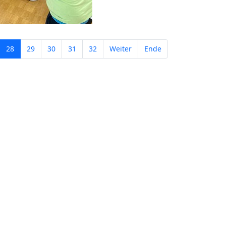
28
29
30
31
32
Weiter
Ende
KONTAKT
Schulhaus Aufhausen
Schulstraße 7
93089 Aufhausen
09454 / 94 113
Schulhaus Pfakofen