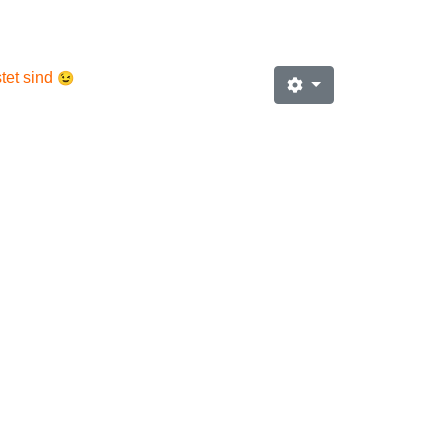
😉
tet sind